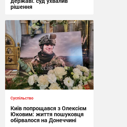
державі: суд ухвалив
рішення
22:38 вчора
Суспільство
Київ попрощався з Олексієм
Юковим: життя пошуковця
обірвалося на Донеччині