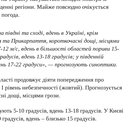
вденні регіони. Майже повсюдно очікується
 погода.
 півдні та сході, вдень в Україні, крім
я та Прикарпаття, короткочасні дощі, місцями
7-12 м/с
, вдень в більшості областей пориви
15-
градусів
, вдень
13-18 градусів
; у південній
ень
17-22 градуси
», — прогнозують синоптики.
ласті
продовжує діяти попередження про
—
І рівень небезпечності (жовтий)
. Прогнозується
сні дощі, місцями грози.
зують
5-10 градусів
, вдень
13-18 градусів
. У
Києві
0 градусів
, вдень – близько
15 градусів
.