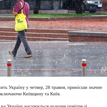
пить Україну у
четвер, 28 травня
, принісши значне
, включаючи
Київщину
та
Київ
.
, на Україну насувається холодне повітря зі