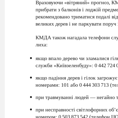
Враховуючи «вітряний» прогноз,
К
прибрати з балконів і лоджій предм
рекомендовано триматися подалі від
великих дерев і не паркувати поруч 
КМДА
також нагадала телефони слу
лиха:
якщо впало дерево чи зламалися гі
служби
«Київзеленбуду»
:
0 442 724 
якщо падіння дерев і гілок загрожу
номерами:
101
або
0 444 303 713
(те
при травмуванні людей — негайно
при несправності світлофорних об’є
номером:
0 503 873 542
(телефон
Ц