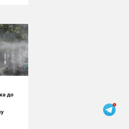
ка до
ну