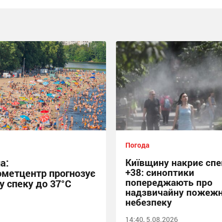
Погода
а:
Київщину накриє спе
+38: синоптики
ометцентр прогнозує
попереджають про
у спеку до 37°C
надзвичайну пожеж
небезпеку
14:40, 5.08.2026