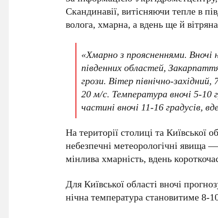
Скандинавії, витісняючи тепле в пі
волога, хмарна, а вдень ще й вітряна
«Хмарно з проясненнями. Вночі на
південних областей, Закарпатт
грози. Вітер північно-західний,
20 м/с
. Температура вночі
5-10 
частині вночі
11-16 градусів
, вд
На території столиці та
Київської об
небезпечні метеорологічні явища 
мінлива хмарність, вдень короткоча
Для
Київської області
вночі прогно
нічна температура становитиме
8-1