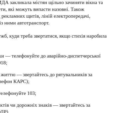
МДА
закликала містян щільно зачиняти вікна та
ети, які можуть випасти назовні. Також
 рекламних щитів, ліній електропередачі,
із ними автотранспорт.
жб, куди треба звертатися, якщо стихія наробила
лки — телефонуйте до аварійно-диспетчерської
018
;
є життю — звертайтесь до рятувальників за
лефон
КАРС
);
 телефонуйте
103
;
ктів чи дорожніх знаків — звертайтесь за
ОДР
).