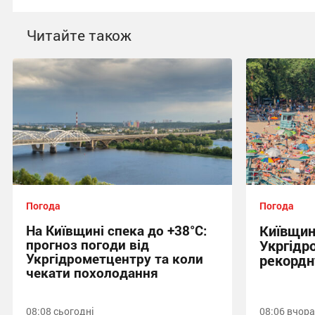
Читайте також
Погода
Погода
На Київщині спека до +38°С:
Київщин
прогноз погоди від
Укргідр
Укргідрометцентру та коли
рекордн
чекати похолодання
08:08 сьогодні
08:06 вчора