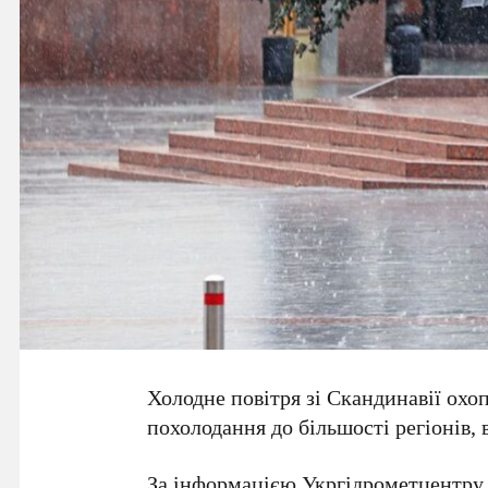
Холодне повітря зі Скандинавії охо
похолодання до більшості регіонів
За інформацією
Укргідрометцентру