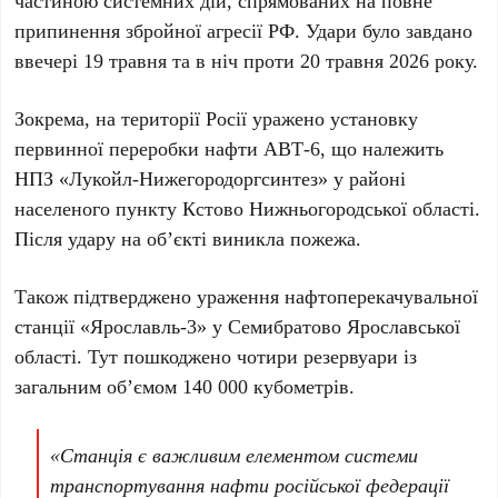
частиною системних дій, спрямованих на повне
припинення збройної агресії РФ. Удари було завдано
ввечері
19 травня
та в ніч проти
20 травня 2026 року
.
Зокрема, на території Росії уражено установку
первинної переробки нафти
АВТ-6
, що належить
НПЗ
«Лукойл-Нижегородоргсинтез»
у районі
населеного пункту
Кстово Нижньогородської області
.
Після удару на об’єкті виникла пожежа.
Також підтверджено ураження нафтоперекачувальної
станції
«Ярославль-3»
у
Семибратово Ярославської
області
. Тут пошкоджено
чотири резервуари
із
загальним об’ємом
140 000 кубометрів
.
«Станція є важливим елементом системи
транспортування нафти російської федерації