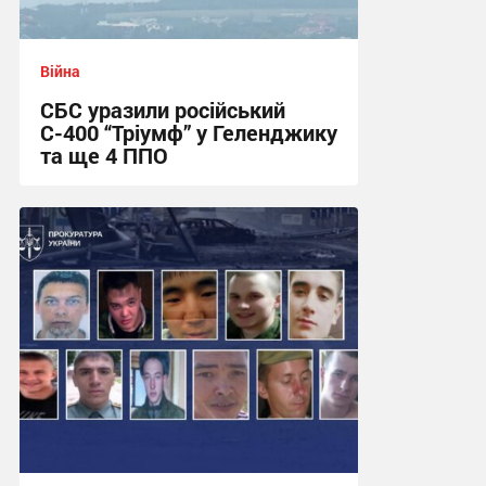
Війна
СБС уразили російський
С-400 “Тріумф” у Геленджику
та ще 4 ППО
12:11 вчора