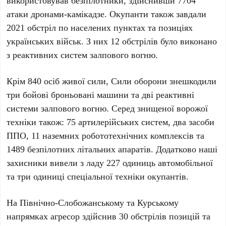
використовував безпілотники, здійснивши
7704
атаки дронами-камікадзе. Окупанти також завдали
2021
обстріл по населених пунктах та позиціях
українських військ. З них
12
обстрілів було виконано
з реактивних систем залпового вогню.
Крім
840
осіб живої сили, Сили оборони знешкодили
три бойові броньовані машини та дві реактивні
системи залпового вогню. Серед знищеної ворожої
техніки також:
75
артилерійських систем, два засоби
ППО,
11
наземних робототехнічних комплексів та
1489
безпілотних літальних апаратів. Додатково наші
захисники вивели з ладу
227
одиниць автомобільної
та три одиниці спеціальної техніки окупантів.
На Північно-Слобожанському та Курському
напрямках
агресор здійснив
30
обстрілів позицій та