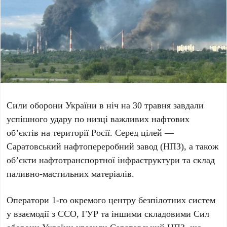
Сили оборони України в ніч на
30 травня
завдали
успішного удару по низці важливих нафтових
об’єктів на території Росії. Серед цілей —
Саратовський нафтопереробний завод (НПЗ)
, а також
об’єкти нафтотранспортної інфраструктури та склад
паливно-мастильних матеріалів.
Оператори
1-го окремого центру безпілотних систем
у взаємодії з
ССО
,
ГУР
та іншими складовими Сил
оборони України уразили
Саратовський НПЗ
, що