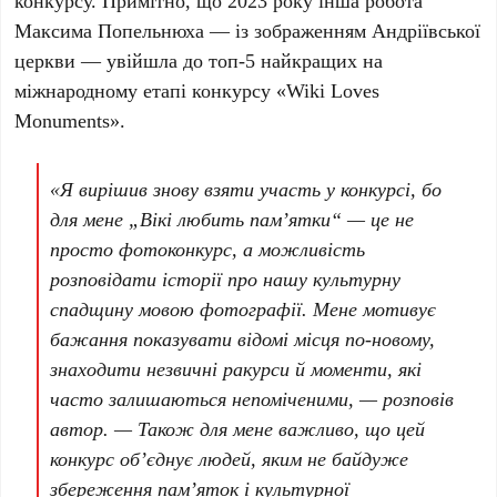
конкурсу. Примітно, що
2023 року
інша робота
Максима Попельнюха
— із зображенням
Андріївської
церкви
— увійшла до топ-5 найкращих на
міжнародному етапі конкурсу «Wiki Loves
Monuments».
«Я вирішив знову взяти участь у конкурсі, бо
для мене „Вікі любить пам’ятки“ — це не
просто фотоконкурс, а можливість
розповідати історії про нашу культурну
спадщину мовою фотографії. Мене мотивує
бажання показувати відомі місця по-новому,
знаходити незвичні ракурси й моменти, які
часто залишаються непоміченими, — розповів
автор. — Також для мене важливо, що цей
конкурс об’єднує людей, яким не байдуже
збереження пам’яток і культурної