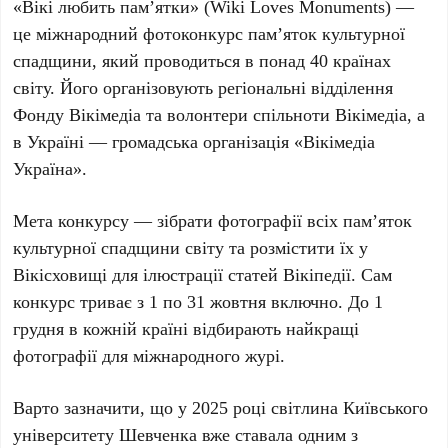
«Вікі любить пам’ятки» (
Wiki Loves Monuments
) —
це міжнародний фотоконкурс пам’яток культурної
спадщини, який проводиться в понад
40 країнах
світу. Його організовують регіональні відділення
Фонду Вікімедіа
та волонтери спільноти
Вікімедіа
, а
в Україні — громадська організація «
Вікімедіа
Україна
».
Мета конкурсу — зібрати фотографії всіх пам’яток
культурної спадщини світу та розмістити їх у
Вікісховищі
для ілюстрації статей Вікіпедії. Сам
конкурс триває з
1 по 31 жовтня
включно. До
1
грудня
в кожній країні відбирають найкращі
фотографії для міжнародного журі.
Варто зазначити, що у
2025 році
світлина
Київського
університету Шевченка
вже ставала одним з