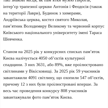
інтер’єр
трапезної церкви Антонія і Феодосія
(також
на території Лаври),
Будинок з химерами
,
Андріївська церква
,
костел святого Миколая
,
пам’ятник Володимиру Великому
та
червоний корпус
Київського національного університету імені Тараса
Шевченка
.
Станом на
2025 рік
у конкурсних списках пам’яток
Києва налічується
4050 об’єктів
культурної
спадщини. З них
3631
, або
89%
, вже проілюстровано
світлинами у
Вікісховищі
. За
2025 рік 59 учасників
завантажили
4091 світлину
, що охопили
547 об’єктів
,
причому
12
з них були проілюстровані вперше. За
весь час проведення конкурсу
808 учасників
завантажували фото пам’яток Києва.