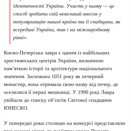
ідентичності України. Участь у ньому — це
спосіб зробити свій невеликий внесок у
популяризацію нашої країни та її спадщини, як
всередині України, так і на міжнародному
рівні».
Києво-Печерська лавра
є одним із найбільших
християнських центрів України, визначною
пам’яткою історії та архітектури національного
значення. Заснована
1051 року
як печерний
монастир, вона отримала свою назву від печер, де
оселилися її перші мешканці. У
1990 році
Лавра
увійшла до списку об’єктів Світової спадщини
ЮНЕСКО
.
У попередні роки столицю на конкурсі представляли
такі знакові місця, як пам’ятки
музею Пирогів
,