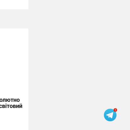
солютно
світовий