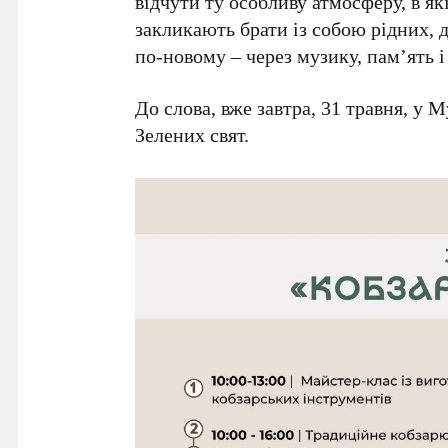
відчути ту особливу атмосферу, в я
закликають брати із собою рідних, д
по-новому – через музику, пам’ять і
До слова, вже завтра,
31 травня
, у М
Зелених свят
.