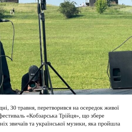
дні,
30 травня
, перетворився на осередок живої
 фестиваль
«Кобзарська Трійця»
, що збере
вніх звичаїв та української музики, яка пройшла