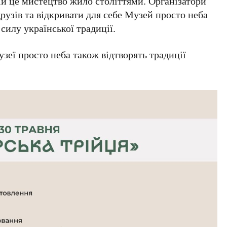
кій це мистецтво жило століттями. Організатори
рузів та відкривати для себе Музей просто неба
 силу української традиції.
узеї просто неба також відтворять традиції