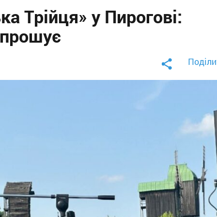
а Трійця» у Пирогові:
апрошує
Поділи