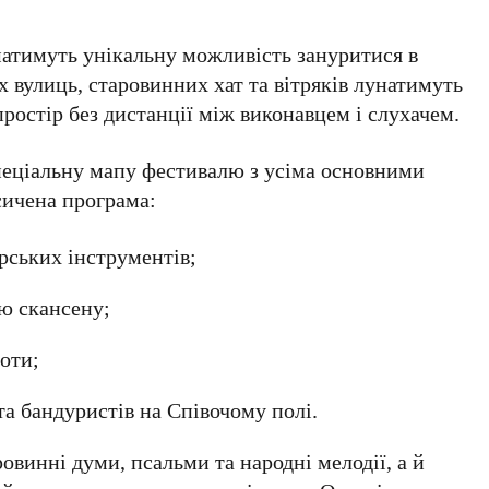
матимуть унікальну можливість зануритися в
 вулиць, старовинних хат та вітряків лунатимуть
простір без дистанції між виконавцем і слухачем.
спеціальну мапу фестивалю з усіма основними
асичена програма:
рських інструментів;
ю скансену;
боти;
 та бандуристів на
Співочому полі
.
овинні думи, псальми та народні мелодії, а й