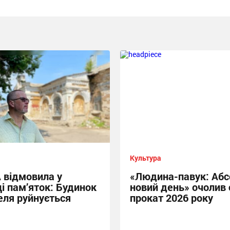
Культура
відмовила у
«Людина-павук: Аб
ці пам’яток: Будинок
новий день» очолив 
еля руйнується
прокат 2026 року