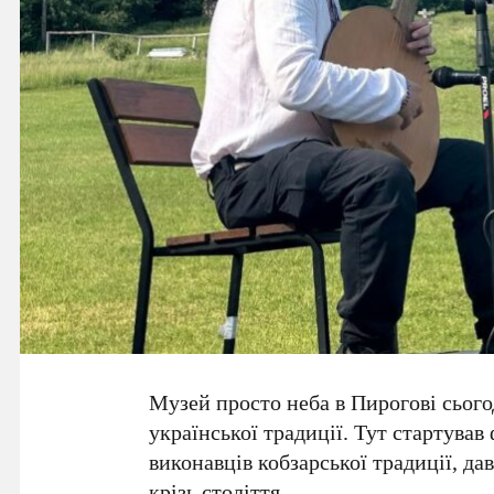
Музей просто неба в Пирогові сього
української традиції. Тут стартував
виконавців кобзарської традиції, да
крізь століття.