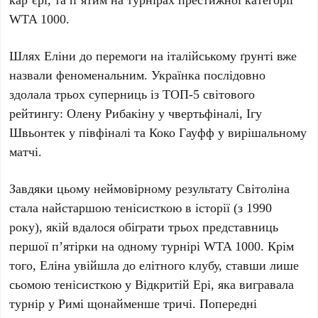
WTA 1000
.
Шлях
Еліни
до перемоги на італійському ґрунті вже
назвали феноменальним. Українка послідовно
здолала трьох суперниць із
ТОП-5
світового
рейтингу:
Олену Рибакіну
у чвертьфіналі,
Ігу
Швьонтек
у півфіналі та
Коко Гауфф
у вирішальному
матчі.
Завдяки цьому неймовірному результату
Світоліна
стала найстаршою тенісисткою в історії (з
1990
року
), якій вдалося обіграти трьох представниць
першої п’ятірки на одному турнірі
WTA 1000
. Крім
того,
Еліна
увійшла до елітного клубу, ставши лише
сьомою
тенісисткою у
Відкритій Ері
, яка вигравала
турнір у
Римі
щонайменше тричі. Попередні