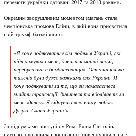
перемоги українки датовані
2017
та
2018 роками
.
Окремим зворушливим моментом змагань стала
чемпіонська промова
Еліни
, в якій вона присвятила
свій тріумф батьківщині:
«Я хочу подякувати всім людям в Україні, які
підтримували мене, дивилися матчі вночі,
перебуваючи в бомбосховищах. Останні кілька
тижнів були дуже важкими для України. Я
хочу подякувати за те, що ви намагаєтеся
знайти трансляції, дивитеся та вболіваєте за
мене здалеку. Я відчуваю всю вашу любов.
Дякую. Слава Україні!»
За підсумками виступів у
Римі Еліна Світоліна
суттєво покращила свої позиції, повернувшись на
7-