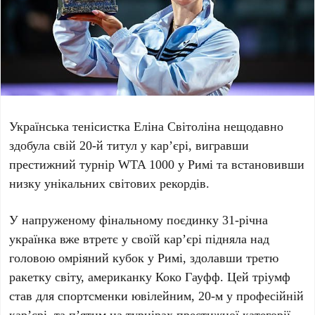
Українська тенісистка
Еліна Світоліна
нещодавно
здобула свій
20-й титул
у кар’єрі, вигравши
престижний турнір
WTA 1000
у
Римі
та встановивши
низку унікальних світових рекордів.
У напруженому фінальному поєдинку
31-річна
українка вже втретє у своїй кар’єрі підняла над
головою омріяний кубок у
Римі
, здолавши третю
ракетку світу, американку
Коко Гауфф
. Цей тріумф
став для спортсменки ювілейним,
20-м
у професійній
кар’єрі, та
п’ятим
на турнірах престижної категорії