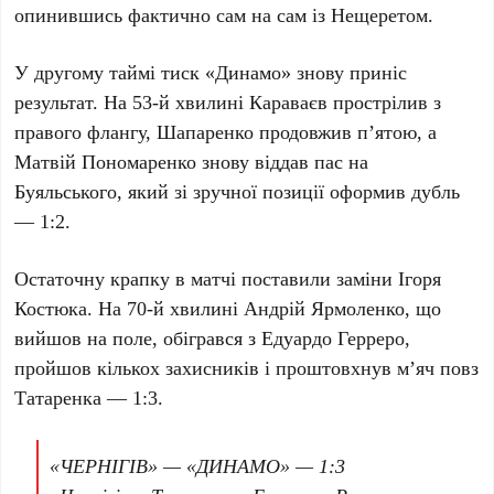
опинившись фактично сам на сам із
Нещеретом
.
У другому таймі тиск
«Динамо»
знову приніс
результат. На
53-й
хвилині
Караваєв
прострілив з
правого флангу,
Шапаренко
продовжив п’ятою, а
Матвій Пономаренко
знову віддав пас на
Буяльського
, який зі зручної позиції оформив дубль
— 1:2
.
Остаточну крапку в матчі поставили заміни
Ігоря
Костюка
. На
70-й
хвилині
Андрій Ярмоленко
, що
вийшов на поле, обігрався з
Едуардо Герреро
,
пройшов кількох захисників і проштовхнув м’яч повз
Татаренка — 1:3
.
«ЧЕРНІГІВ» — «ДИНАМО» — 1:3