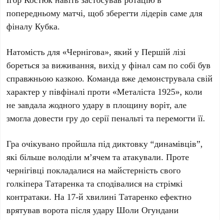
попередньому матчі, щоб зберегти лідерів саме для
фіналу Кубка.
Натомість для
«Чернігова»
, який у Першій лізі
бореться за виживання, вихід у фінал сам по собі був
справжньою казкою. Команда вже демонструвала свій
характер у півфіналі проти
«Металіста 1925»
, коли
не завдала жодного удару в площину воріт, але
змогла довести гру до серії пенальті та перемогти її.
Гра очікувано пройшла під диктовку “динамівців”,
які більше володіли м’ячем та атакували. Проте
чернігівці покладалися на майстерність свого
голкіпера
Татаренка
та сподівалися на стрімкі
контратаки. На
17-й
хвилині
Татаренко
ефектно
врятував ворота після удару
Шоли Огундани