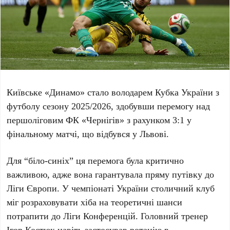
Київське
«Динамо»
стало володарем Кубка України з
футболу сезону
2025/2026
, здобувши перемогу над
першоліговим
ФК «Чернігів»
з рахунком
3:1
у
фінальному матчі, що відбувся у
Львові
.
Для “біло-синіх” ця перемога була критично
важливою, адже вона гарантувала пряму путівку до
Ліги Європи. У чемпіонаті України столичний клуб
міг розраховувати хіба на теоретичні шанси
потрапити до Ліги Конференцій. Головний тренер
Ігор Костюк
навіть застосував ротацію в