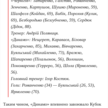
«Чернігів»
: Татаренко, Галстян, Романченко,
Зенченко, Картушов, Шушко (Мироненко, 59),
Шалфєєв (Койдан, 69), Бибік, Порохня (Кулик,
69), Безбородько (Безгубченко, 59), Сердюк
(Дідок, 88).
Тренер
: Андрій Поляниця.
«Динамо»
: Нещерет, Караваєв, Біловар
(Захарченко, 85), Михавко, Вівчаренко,
Буяльський (Михайленко, 73), Бражко,
Шапаренко (Піхальонок, 56), Волошин,
Пономаренко (Герреро, 56), Шола (Ярмоленко,
56).
Головний тренер
: Ігор Костюк.
Голи
: Романченко (34) — Буяльський (26, 53),
Ярмоленко (70).
Таким чином,
«Динамо»
впевнено завоювало Кубок