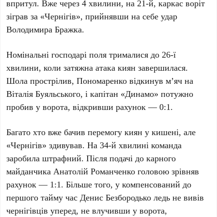
впритул. Вже через
4
хвилини, на
21-й
, каркас воріт
зіграв за
«Чернігів»
, прийнявши на себе удар
Володимира Бражка
.
Номінальні господарі поля трималися до
26-ї
хвилини, коли затяжна атака киян завершилася.
Шола
прострілив,
Пономаренко
відкинув м’яч на
Віталія Буяльського
, і капітан
«Динамо»
потужно
пробив у ворота, відкривши рахунок
— 0:1
.
Багато хто вже бачив перемогу киян у кишені, але
«Чернігів»
здивував. На
34-й
хвилині команда
заробила штрафний. Після подачі до карного
майданчика
Анатолій Романченко
головою зрівняв
рахунок
— 1:1
. Більше того, у компенсований до
першого тайму час
Денис Безбородько
ледь не вивів
чернігівців уперед, не влучивши у ворота,