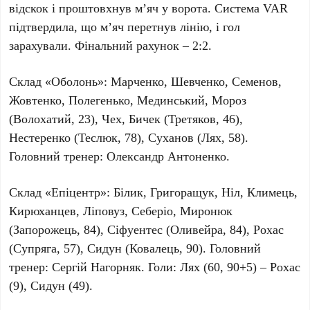
відскок і проштовхнув м’яч у ворота. Система
VAR
підтвердила, що м’яч перетнув лінію, і гол
зарахували. Фінальний рахунок –
2:2
.
Склад
«Оболонь»
: Марченко, Шевченко, Семенов,
Жовтенко, Полегенько, Мединський, Мороз
(Волохатий, 23), Чех, Бичек (Третяков, 46),
Нестеренко (Теслюк, 78), Суханов (Лях, 58).
Головний тренер:
Олександр Антоненко
.
Склад
«Епіцентр»
: Білик, Григоращук, Ніл, Климець,
Кирюханцев, Ліповуз, Себеріо, Миронюк
(Запорожець, 84), Сіфуентес (Оливейра, 84), Рохас
(Супряга, 57), Сидун (Ковалець, 90). Головний
тренер:
Сергій Нагорняк
. Голи:
Лях (60, 90+5)
–
Рохас
(9), Сидун (49)
.