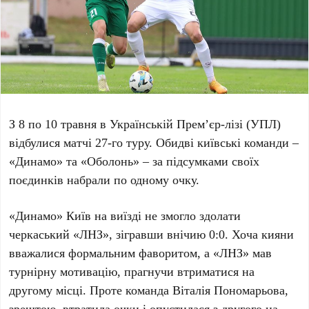
З 8 по 10 травня
в Українській Прем’єр-лізі (
УПЛ
)
відбулися матчі
27-го туру
. Обидві київські команди –
«Динамо»
та
«Оболонь»
– за підсумками своїх
поєдинків набрали по одному очку.
«Динамо»
Київ на виїзді не змогло здолати
черкаський
«ЛНЗ»
, зігравши внічию
0:0
. Хоча кияни
вважалися формальним фаворитом, а
«ЛНЗ»
мав
турнірну мотивацію, прагнучи втриматися на
другому місці. Проте команда
Віталія Пономарьова
,
зрештою, втратила очки і опустилася з
другого
на