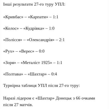
Інші результати 27-го туру УПЛ:
«Кривбас»
–
«Карпати»
–
1:1
«Колос»
–
«Кудрівка»
–
1:0
«Полісся»
–
«Олександрія»
–
2:1
«Рух»
–
«Верес»
–
0:0
«Зоря»
–
«Металіст 1925»
–
1:1
«Полтава»
–
«Шахтар»
–
0:4
Турнірна таблиця УПЛ після 27-го туру:
Наразі лідером є
«Шахтар» Донецьк
з
66
очками
після
27
матчів.