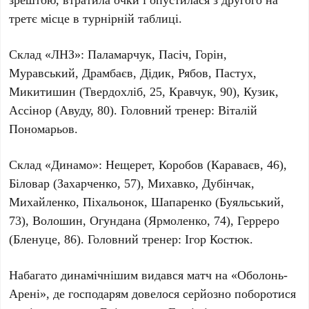
третє
місце в турнірній таблиці.
Склад
«ЛНЗ»
: Паламарчук, Пасіч, Горін,
Муравський, Драмбаєв, Дідик, Рябов, Пастух,
Микитишин (Твердохліб, 25, Кравчук, 90), Кузик,
Ассінор (Авуду, 80). Головний тренер:
Віталій
Пономарьов
.
Склад
«Динамо»
: Нещерет, Коробов (Караваєв, 46),
Біловар (Захарченко, 57), Михавко, Дубінчак,
Михайленко, Піхальонок, Шапаренко (Буяльський,
73), Волошин, Огундана (Ярмоленко, 74), Герреро
(Бленуце, 86). Головний тренер:
Ігор Костюк
.
Набагато динамічнішим видався матч на
«Оболонь-
Арені»
, де господарям довелося серйозно поборотися