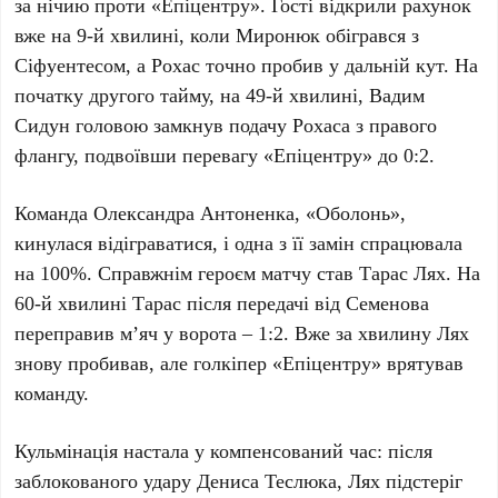
за нічию проти
«Епіцентру»
. Гості відкрили рахунок
вже на
9-й хвилині
, коли
Миронюк
обігрався з
Сіфуентесом
, а
Рохас
точно пробив у дальній кут. На
початку другого тайму, на
49-й хвилині
,
Вадим
Сидун
головою замкнув подачу
Рохаса
з правого
флангу, подвоївши перевагу
«Епіцентру»
до
0:2
.
Команда
Олександра Антоненка
,
«Оболонь»
,
кинулася відіграватися, і одна з її замін спрацювала
на
100%
. Справжнім героєм матчу став
Тарас Лях
. На
60-й хвилині Тарас
після передачі від
Семенова
переправив м’яч у ворота –
1:2
. Вже за хвилину
Лях
знову пробивав, але голкіпер
«Епіцентру»
врятував
команду.
Кульмінація настала у компенсований час: після
заблокованого удару
Дениса Теслюка
,
Лях
підстеріг