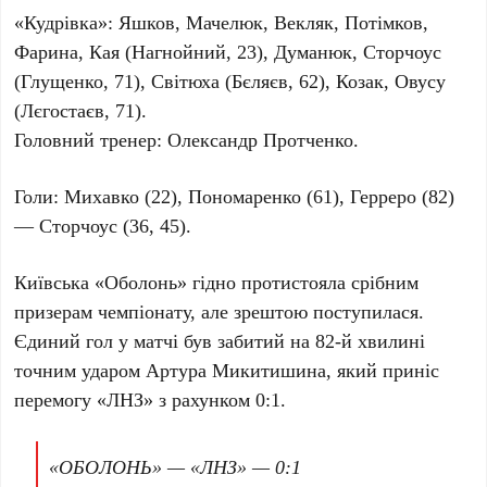
«Кудрівка»:
Яшков, Мачелюк, Векляк, Потiмков,
Фарина, Кая (Нагнойний, 23), Думанюк, Сторчоус
(Глущенко, 71), Світюха (Бєляєв, 62), Козак, Овусу
(Лєгостаєв, 71).
Головний тренер:
Олександр Протченко
.
Голи:
Михавко (22), Пономаренко (61), Герреро (82)
— Сторчоус (36, 45).
Київська «Оболонь» гідно протистояла срібним
призерам чемпіонату, але зрештою поступилася.
Єдиний гол у матчі був забитий на
82-й хвилині
точним ударом
Артура Микитишина
, який приніс
перемогу «ЛНЗ» з рахунком
0:1
.
«ОБОЛОНЬ» — «ЛНЗ» — 0:1