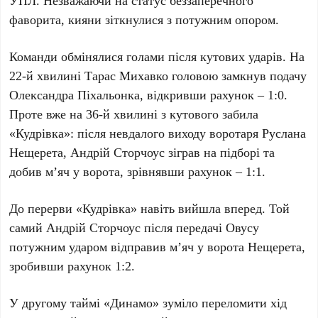
фаворита, кияни зіткнулися з потужним опором.
Команди обмінялися голами після кутових ударів. На
22-й хвилині Тарас Михавко
головою замкнув подачу
Олександра Піхальонка
, відкривши рахунок –
1:0
.
Проте вже на
36-й хвилині
з кутового забила
«Кудрівка»: після невдалого виходу воротаря
Руслана
Нещерета
,
Андрій Сторчоус
зіграв на підборі та
добив м’яч у ворота, зрівнявши рахунок –
1:1
.
До перерви «Кудрівка» навіть вийшла вперед. Той
самий
Андрій Сторчоус
після передачі
Овусу
потужним ударом відправив м’яч у ворота
Нещерета
,
зробивши рахунок
1:2
.
У другому таймі «Динамо» зуміло переломити хід