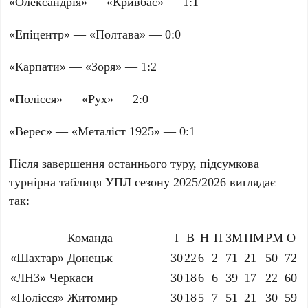
«Олександрія» — «Кривбас» —
1:1
«Епіцентр» — «Полтава» —
0:0
«Карпати» — «Зоря» —
1:2
«Полісся» — «Рух» —
2:0
«Верес» — «Металіст 1925» —
0:1
Після завершення останнього туру, підсумкова
турнірна таблиця УПЛ сезону
2025/2026
виглядає
так:
Команда
І
В
Н
П
ЗМ
ПМ
РМ
О
«Шахтар» Донецьк
30
22
6
2
71
21
50
72
«ЛНЗ» Черкаси
30
18
6
6
39
17
22
60
«Полісся» Житомир
30
18
5
7
51
21
30
59