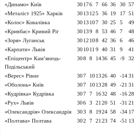
«Динамо» Київ
30
17
6
7
66
36
30
57
«Металіст 1925» Харків
30
13
12
5
36
19
17
51
«Колос» Ковалівка
30
13
10
7
30
25
5
49
«Кривбас» Кривий Ріг
30
13
9
8
53
46
7
48
«Зоря» Луганськ
30
12
10
8
42
36
6
46
«Карпати» Львів
30
10
11
9
40
31
9
41
«Епіцентр» Кам’янець-
30
8
8
14
36
45
-9
32
Подільський
«Верес» Рівне
30
7
10
13
26
40
-14
31
«Оболонь» Київ
30
7
10
13
28
49
-21
31
«Кудрівка» Кудрівка
30
7
7
16
32
48
-16
28
«Рух» Львів
30
6
3
21
20
51
-31
21
«Олександрія» Олександрія
30
3
8
19
24
58
-34
17
«Полтава» Полтава
30
2
7
21
23
74
-51
13