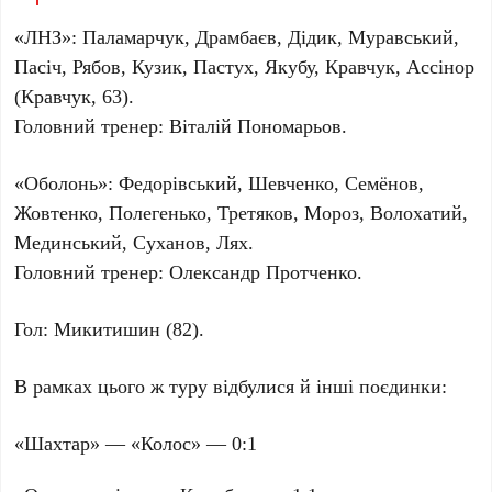
«ЛНЗ»:
Паламарчук, Драмбаєв, Дідик, Муравський,
Пасіч, Рябов, Кузик, Пастух, Якубу, Кравчук, Ассінор
(Кравчук, 63).
Головний тренер:
Віталій Пономарьов
.
«Оболонь»:
Федорівський, Шевченко, Семёнов,
Жовтенко, Полегенько, Третяков, Мороз, Волохатий,
Мединський, Суханов, Лях.
Головний тренер:
Олександр Протченко
.
Гол:
Микитишин (82).
В рамках цього ж туру відбулися й інші поєдинки:
«Шахтар» — «Колос» —
0:1