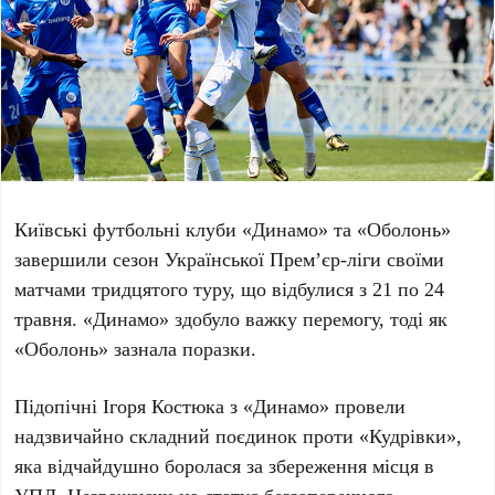
Київські футбольні клуби «Динамо» та «Оболонь»
завершили сезон Української Прем’єр-ліги своїми
матчами тридцятого туру, що відбулися з
21 по 24
травня
. «Динамо» здобуло важку перемогу, тоді як
«Оболонь» зазнала поразки.
Підопічні
Ігоря Костюка
з «Динамо» провели
надзвичайно складний поєдинок проти «Кудрівки»,
яка відчайдушно боролася за збереження місця в
УПЛ. Незважаючи на статус беззаперечного