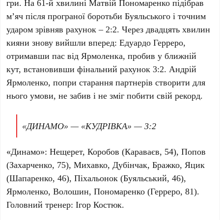
гри. На
61-й хвилині Матвій Пономаренко
підібрав
м’яч після програної боротьби
Буяльського
і точним
ударом зрівняв рахунок –
2:2
. Через двадцять хвилин
кияни знову вийшли вперед:
Едуардо Герреро
,
отримавши пас від
Ярмоленка
, пробив у ближній
кут, встановивши фінальний рахунок
3:2
.
Андрій
Ярмоленко
, попри старання партнерів створити для
нього умови, не забив і не зміг побити свій рекорд.
«ДИНАМО» — «КУДРІВКА» — 3:2
«Динамо»:
Нещерет, Коробов (Караваєв, 54), Попов
(Захарченко, 75), Михавко, Дубінчак, Бражко, Яцик
(Шапаренко, 46), Пiхальонок (Буяльський, 46),
Ярмоленко, Волошин, Пономаренко (Герреро, 81).
Головний тренер:
Ігор Костюк
.