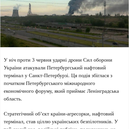
У ніч проти
3 червня
ударні дрони Сил оборони
України атакували
Петербургський нафтовий
термінал
у
Санкт-Петербурзі
. Ця подія збіглася з
початком
Петербургського міжнародного
економічного форуму
, який приймає Ленінградська
область.
Стратегічний об’єкт країни-агресорки, нафтовий
термінал, став ціллю українських безпілотників. У
той самий час, російські пабліки, посилаючись на