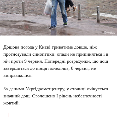
Дощова погода у
Києві
триватиме довше, ніж
прогнозували синоптики: опади не припиняться і в
ніч проти
9 червня
. Попередні розрахунки, що дощ
завершиться до кінця
понеділка, 8 червня
, не
виправдалися.
За даними
Укргідрометцентру
, у столиці очікується
значний дощ. Оголошено
I рівень небезпечності
–
жовтий.