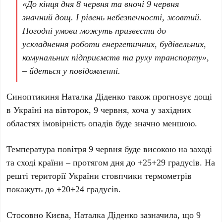
«До кінця дня
8 червня
та вночі
9 червня
значний дощ. І рівень небезпечності, жовтий.
Погодні умови можуть призвести до
ускладнення роботи енергетичних, будівельних,
комунальних підприємств та руху транспорту»,
– йдеться у повідомленні.
Синоптикиня
Наталка Діденко
також прогнозує дощі
в
Україні
на
вівторок, 9 червня
, хоча у західних
областях імовірність опадів буде значно меншою.
Температура повітря
9 червня
буде високою на заході
та сході країни – протягом дня до
+25+29 градусів
. На
решті території України стовпчики термометрів
покажуть до
+20+24 градусів
.
Стосовно
Києва
,
Наталка Діденко
зазначила, що
9