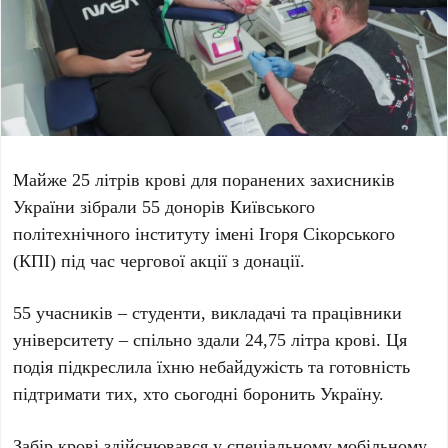
Майже
25 літрів
крові для поранених захисників
України зібрали
55 донорів
Київського
політехнічного інституту імені Ігоря Сікорського
(КПІ) під час чергової акції з донації.
55 учасників
– студенти, викладачі та працівники
університету – спільно здали
24,75 літра
крові. Ця
подія підкреслила їхню небайдужість та готовність
підтримати тих, хто сьогодні боронить Україну.
Забір крові здійснювався у спеціальному мобільному