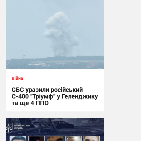
Війна
СБС уразили російський
С-400 “Тріумф” у Геленджику
та ще 4 ППО
12:11 сьогодні