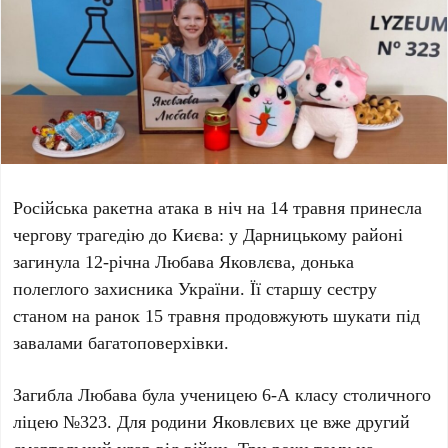
Російська ракетна атака в ніч на
14 травня
принесла
чергову трагедію до Києва: у
Дарницькому районі
загинула
12-річна Любава Яковлєва
, донька
полеглого захисника України. Її старшу сестру
станом на ранок
15 травня
продовжують шукати під
завалами багатоповерхівки.
Загибла
Любава
була ученицею
6-А класу столичного
ліцею №323
. Для родини
Яковлєвих
це вже другий