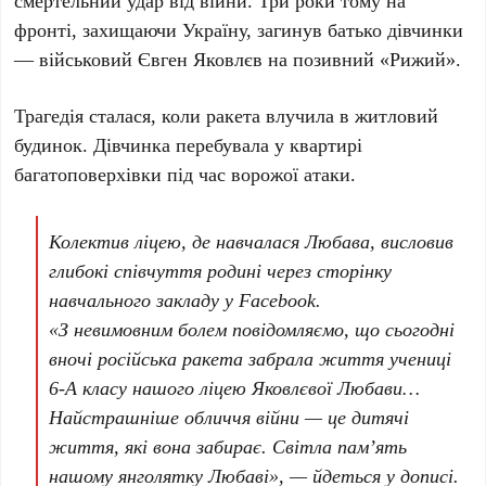
смертельний удар від війни. Три роки тому на
фронті, захищаючи Україну, загинув батько дівчинки
— військовий
Євген Яковлєв
на позивний
«Рижий»
.
Трагедія сталася, коли ракета влучила в житловий
будинок. Дівчинка перебувала у квартирі
багатоповерхівки під час ворожої атаки.
Колектив ліцею, де навчалася Любава, висловив
глибокі співчуття родині через сторінку
навчального закладу у Facebook.
«З невимовним болем повідомляємо, що сьогодні
вночі російська ракета забрала життя учениці
6-А класу
нашого ліцею
Яковлєвої Любави
…
Найстрашніше обличчя війни — це дитячі
життя, які вона забирає. Світла пам’ять
нашому янголятку Любаві», — йдеться у дописі.