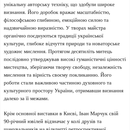
унікальну авторську техніку, що здобули широке
визнання. Його доробок вражає масштабністю,
філософською глибиною, емоційною силою та
надзвичайною виразністю. У творах майстра
органічно поєднуються традиції української
культури, глибоке відчуття природи та новаторське
художнє мислення. Протягом десятиліть митець
послідовно утверджував високі гуманістичні цінності
мистецтва, зберігаючи творчу свободу, незалежність
мислення та вірність своєму покликанню. Його
роботи стали важливою частиною духовного та
культурного простору України, отримавши визнання
далеко за її межами.
Крім основної виставки в Києві,
Іван Марчук
свій
90-річний
ювілей відзначає у колі друзів та
шанувальників на відкритті ретроспективної