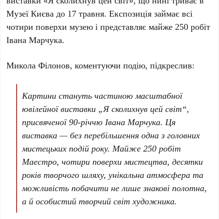
виставки «Я сколихнув цей світ», що нині триває в
Музеї Києва
до 17 травня
. Експозиція займає всі
чотири поверхи
музею і представляє майже
250 робіт
Івана Марчука
.
Микола Філонов
, коментуючи подію, підкреслив:
Картини стануть частиною масштабної
ювілейної виставки „Я сколихнув цей світ“,
присвяченої 90-річчю Івана Марчука. Ця
виставка — без перебільшення одна з головних
мистецьких подій року. Майже 250 робіт
Маестро, чотири поверхи мистецтва, десятки
років творчого шляху, унікальна атмосфера та
можливість побачити не лише знакові полотна,
а й особистий творчий світ художника.