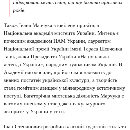
підкорюватимуть світ, та ще багато щасливих
років.
Також
Івана Марчука
з ювілеєм привітала
Національна академія мистецтв України
. Митець є
почесним академіком
НАМ України
, лауреатом
Національної премії України імені Тараса Шевченка
та відзнаки Президента України «Національна
легенда України», народним художником України. В
Академії наголосили, що його ім’я належить до
знаних постатей української культури, а творчість
стала помітним явищем у міжнародному естетичному
поступі. Багаторічна мистецька діяльність
Марчука
є
вагомим внеском у ствердження культурного
авторитету України у світі.
Іван Степанович
розробив власний художній стиль та