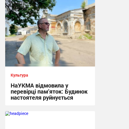
22:33 вчора
Культура
НаУКМА відмовила у
перевірці пам’яток: Будинок
настоятеля руйнується
17:29 вчора