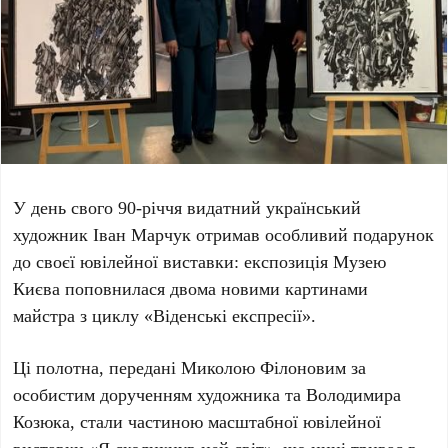
У день свого
90-річчя
видатний український
художник
Іван Марчук
отримав особливий подарунок
до своєї ювілейної виставки: експозиція Музею
Києва поповнилася двома новими картинами
майстра з циклу «Віденські експресії».
Ці полотна, передані
Миколою Філоновим
за
особистим дорученням художника та
Володимира
Козюка
, стали частиною масштабної ювілейної