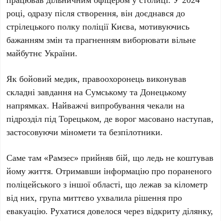
році, одразу після створення, він доєднався до
стрілецького полку поліції Києва, мотивуючись
бажанням змін та прагненням виборювати вільне
майбутнє України.
Як бойовий медик, правоохоронець виконував
складні завдання на
Сумському
та
Донецькому
напрямках. Найважчі випробування чекали на
підрозділ під
Торецьком
, де ворог масовано наступав,
застосовуючи міномети та безпілотники.
Саме там
«Рамзес»
прийняв бій, що ледь не коштував
йому життя. Отримавши інформацію про пораненого
поліцейського з іншої області, що лежав за кілометр
від них, група миттєво ухвалила рішення про
евакуацію. Рухатися довелося через відкриту ділянку,