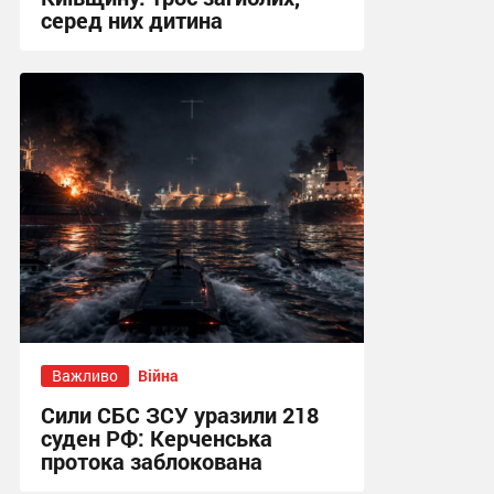
серед них дитина
20:03 сьогодні
Важливо
Війна
Сили СБС ЗСУ уразили 218
суден РФ: Керченська
протока заблокована