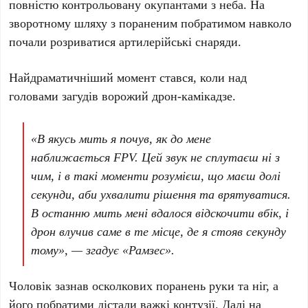
повністю контрольовану окупантами з неба. На
зворотному шляху з пораненим побратимом навколо
почали розриватися артилерійські снаряди.
Найдраматичніший момент стався, коли над
головами загудів ворожий дрон-камікадзе.
«В якусь мить я почув, як до мене
наближається FPV. Цей звук не сплутаєш ні з
чим, і в такі моменти розумієш, що маєш долі
секунди, аби ухвалити рішення та врятуватися.
В останню мить мені вдалося відскочити вбік, і
дрон влучив саме в те місце, де я стояв секунду
тому», — згадує
«Рамзес»
.
Чоловік зазнав осколкових поранень руки та ніг, а
його побратими дістали важкі контузії. Далі на