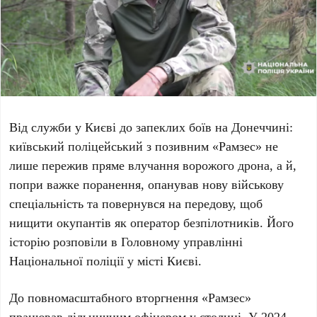
Від служби у Києві до запеклих боїв на Донеччині:
київський поліцейський з позивним
«Рамзес»
не
лише пережив пряме влучання ворожого дрона, а й,
попри важке поранення, опанував нову військову
спеціальність та повернувся на передову, щоб
нищити окупантів як оператор безпілотників. Його
історію розповіли в
Головному управлінні
Національної поліції у місті Києві
.
До повномасштабного вторгнення
«Рамзес»
працював дільничним офіцером у столиці. У
2024