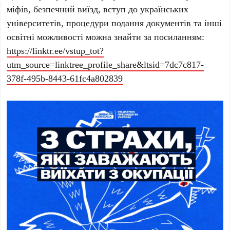
міфів, безпечний виїзд, вступ до українських
університетів, процедури подання документів та інші
освітні можливості можна знайти за посиланням:
https://linktr.ee/vstup_tot?
utm_source=linktree_profile_share&ltsid=7dc7c817-
378f-495b-8443-61fc4a802839