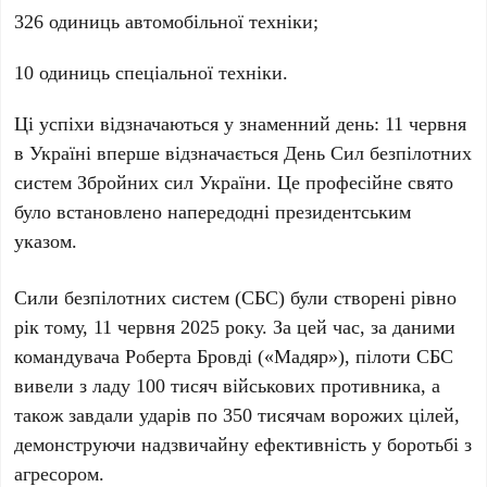
326
одиниць автомобільної техніки;
10
одиниць спеціальної техніки.
Ці успіхи відзначаються у знаменний день:
11 червня
в Україні вперше відзначається
День Сил безпілотних
систем Збройних сил України
. Це професійне свято
було встановлено напередодні президентським
указом.
Сили безпілотних систем (СБС) були створені рівно
рік тому,
11 червня 2025 року
. За цей час, за даними
командувача Роберта Бровді («Мадяр»), пілоти СБС
вивели з ладу
100 тисяч
військових противника, а
також завдали ударів по
350 тисячам
ворожих цілей,
демонструючи надзвичайну ефективність у боротьбі з
агресором.