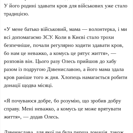
У його родині здавати кров для військових уже стало
традицією.
«У мене батько військовий, мама — волонтерка, і ми
всі допомагаємо ЗСУ. Коли в Києві стало трохи
безпечніше, почали регулярно ходити здавати кров,
бо нам це неважко, а комусь це рятує життя», —
розповів він. Цього разу Олесь прийшов до хабу
разом із подругою
Дзвениславою
, а його мама здала
кров раніше того ж дня. Хлопець намагається робити
донації щодва місяці.
«Я почуваюся добре, бо розумію, що зробив добру
справу. Мені неважко, а комусь це може врятувати
життя», — додав
Олесь
.
Дзвенислава
, для якої це була перша донація, також