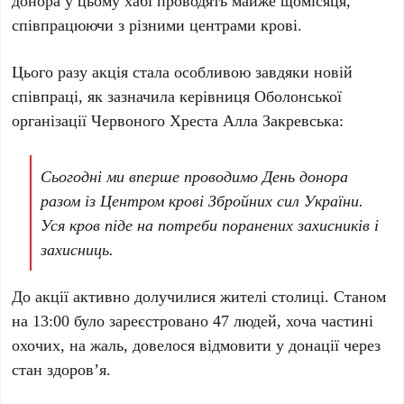
донора у цьому хабі проводять майже щомісяця,
співпрацюючи з різними центрами крові.
Цього разу акція стала особливою завдяки новій
співпраці, як зазначила керівниця Оболонської
організації Червоного Хреста
Алла Закревська
:
Сьогодні ми вперше проводимо День донора
разом із Центром крові Збройних сил України.
Уся кров піде на потреби поранених захисників і
захисниць.
До акції активно долучилися жителі столиці. Станом
на
13:00
було зареєстровано
47 людей
, хоча частині
охочих, на жаль, довелося відмовити у донації через
стан здоров’я.