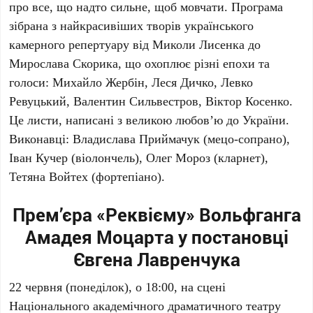
про все, що надто сильне, щоб мовчати. Програма
зібрана з найкрасивіших творів українського
камерного репертуару від
Миколи Лисенка
до
Мирослава Скорика
, що охоплює різні епохи та
голоси:
Михайло Жербін
,
Леся Дичко
,
Левко
Ревуцький
,
Валентин Сильвестров
,
Віктор Косенко
.
Це листи, написані з великою любов’ю до України.
Виконавці:
Владислава Приймачук
(мецо-сопрано),
Іван Кучер
(віолончель),
Олег Мороз
(кларнет),
Тетяна Войтех
(фортепіано).
Прем’єра «Реквієму» Вольфганга
Амадея Моцарта у постановці
Євгена Лавренчука
22 червня
(понеділок), о
18:00
, на сцені
Національного академічного драматичного театру