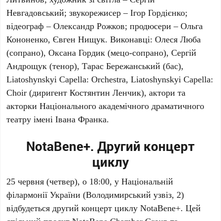
Невгадовський
; звукорежисер –
Ігор Гордієнко
;
відеограф –
Олександр Рожков
; продюсери –
Ольга
Кононенко
,
Євген Нищук
. Виконавці:
Олеся Люба
(сопрано),
Оксана Гордик
(мецо-сопрано),
Сергій
Андрощук
(тенор),
Тарас Бережанський
(бас),
Liatoshynskyi Capella: Orchestra
,
Liatoshynskyi Capella:
Choir
(диригент
Костянтин Ленчик
), актори та
акторки
Національного академічного драматичного
театру імені Івана Франка
.
NotaBene+. Другий концерт
циклу
25 червня
(четвер), о
18:00
, у
Національній
філармонії України
(Володимирський узвіз, 2)
відбудеться другий концерт циклу
NotaBene+
. Цей