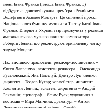
імені Івана Франка
(площа Івана Франка, 3)
відбудеться довгоочікувана прем’єра «Реквієму»
Вольфганга Амадея Моцарта
. Це спільний проєкт
Національного будинку музики
та
Театру імені Івана
Франка
. Вперше в Україні твір прозвучить у редакції
американського музикознавця та композитора
Роберта Левіна
, що реконструює оригінальну логіку
задуму
Моцарта
.
Над виставою працювали: режисер-постановник –
Євген Лавренчук
; асистенти режисера –
Олександр
Русаловський
,
Яна Поцелуй
,
Дмитро Лук’яненко
;
диригент –
Теодор Кухар
; хормейстер, диригент –
Костянтин Ленчик
; асистент диригента –
Андрій
Рахманін
; сценограф –
Єфим Руах
; художниця з
костюмів –
Міра Матчина
; драматург –
Антон
Литвинов
; художник зі світла –
Сергій