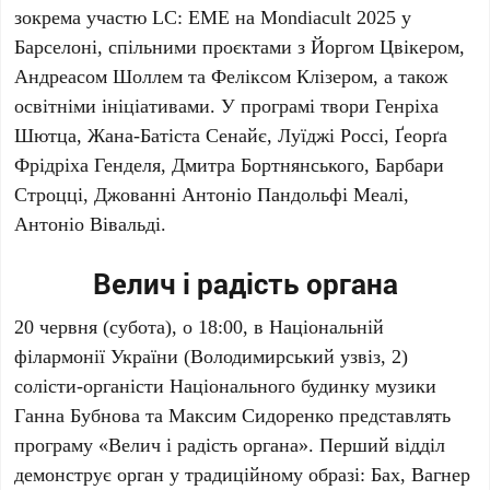
зокрема участю LC: EME на
Mondiacult 2025
у
Барселоні, спільними проєктами з
Йоргом Цвікером
,
Андреасом Шоллем
та
Феліксом Клізером
, а також
освітніми ініціативами. У програмі твори
Генріха
Шютца
,
Жана-Батіста Сенайє
,
Луїджі Россі
,
Ґеорґа
Фрідріха Генделя
,
Дмитра Бортнянського
,
Барбари
Строцці
,
Джованні Антоніо Пандольфі Меалі
,
Антоніо Вівальді
.
Велич і радість органа
20 червня
(субота), о
18:00
, в
Національній
філармонії України
(Володимирський узвіз, 2)
солісти-органісти
Національного будинку музики
Ганна Бубнова
та
Максим Сидоренко
представлять
програму «Велич і радість органа». Перший відділ
демонструє орган у традиційному образі:
Бах
,
Вагнер