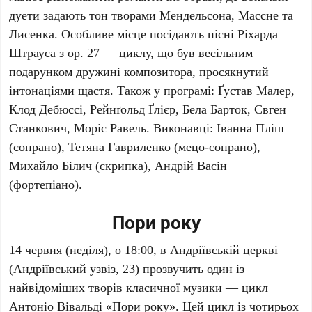
дуети задають тон творами
Мендельсона
,
Массне
та
Лисенка
. Особливе місце посідають пісні
Ріхарда
Штрауса
з op. 27 — циклу, що був весільним
подарунком дружині композитора, просякнутий
інтонаціями щастя. Також у програмі:
Ґустав Малер
,
Клод Дебюссі
,
Рейнґольд Ґлієр
,
Бела Барток
,
Євген
Станкович
,
Моріс Равель
. Виконавці:
Іванна Пліш
(сопрано),
Тетяна Гавриленко
(мецо-сопрано),
Михайло Білич
(скрипка),
Андрій Васін
(фортепіано).
Пори року
14 червня
(неділя), о
18:00
, в
Андріївській церкві
(Андріївський узвіз, 23) прозвучить один із
найвідоміших творів класичної музики — цикл
Антоніо Вівальді
«Пори року». Цей цикл із чотирьох