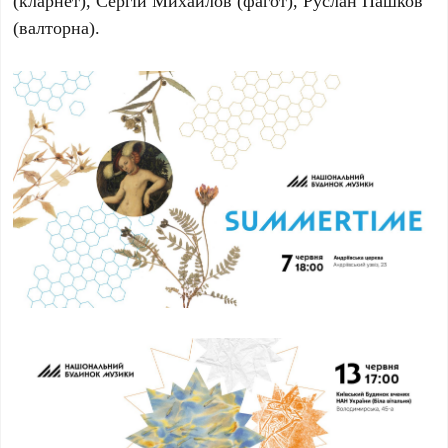
(кларнет),
Сергій Михайлов
(фагот),
Руслан Пашков
(валторна).