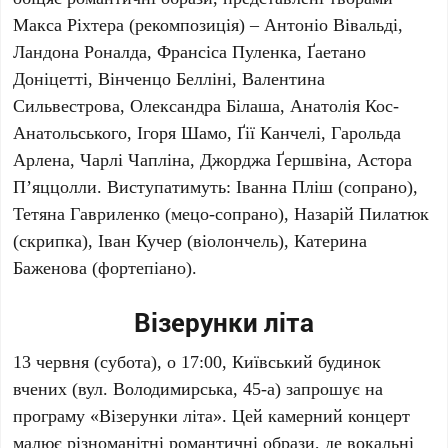
Макса Ріхтера
(рекомпозиція) –
Антоніо Вівальді
,
Ландона Роналда
,
Франсіса Пуленка
,
Ґаетано
Доніцетті
,
Вінченцо Белліні
,
Валентина
Сильвестрова
,
Олександра Білаша
,
Анатолія Кос-
Анатольського
,
Ігоря Шамо
,
Ґії Канчелі
,
Гарольда
Арлена
,
Чарлі Чапліна
,
Джорджа Ґершвіна
,
Астора
П’яццолли
. Виступатимуть:
Іванна Пліш
(сопрано),
Тетяна Гавриленко
(мецо-сопрано),
Назарій Пилатюк
(скрипка),
Іван Кучер
(віолончель),
Катерина
Баженова
(фортепіано).
Візерунки літа
13 червня
(субота), о
17:00
,
Київський будинок
вчених
(вул. Володимирська, 45-а) запрошує на
програму «Візерунки літа». Цей камерний концерт
малює різноманітні романтичні образи, де вокальні