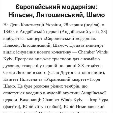
Європейський модернізм:
Нільсен, Лятошинський, Шамо
На
День Конституції України
,
28 червня
(неділя), о
18:00
, в
Андріївській церкві
(Андріївський узвіз, 23)
відбудеться концерт «Європейський модернізм:
Нільсен, Лятошинський, Шамо». Ця дата знаменує
відлік існування нового колективу —
Chamber Winds
Kyiv
. Програма включає три твори для ансамблю
духових, створені у першій половині
ХХ століття
:
Сюїта
Лятошинського
(часів Другої світової війни),
Квінтет
Нільсена
та «Український квартет»
Ігоря
Шамо
. Це буде розмова різних тембрів, що
сплетуться воєдино в чудовій акустиці
Андріївської
церкви
. Виконавці:
Chamber Winds Kyiv
—
Ігор Чура
(флейта),
Юрій Літун
(гобой),
Юрій Немировський