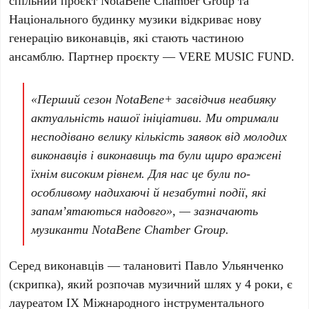
спільний проєкт
NotaBene Chamber Group
та
Національного будинку музики
відкриває нову
генерацію виконавців, які стають частиною
ансамблю. Партнер проєкту —
VERE MUSIC FUND
.
«Перший сезон NotaBene+ засвідчив неабияку
актуальність нашої ініціативи. Ми отримали
несподівано велику кількість заявок від молодих
виконавців і виконавиць та були щиро вражені
їхнім високим рівнем. Для нас це були по-
особливому надихаючі й незабутні події, які
запам’ятаються надовго», — зазначають
музиканти NotaBene Chamber Group.
Серед виконавців — талановиті
Павло Ульянченко
(скрипка), який розпочав музичний шлях у
4 роки
, є
лауреатом
ІХ Міжнародного інструментального