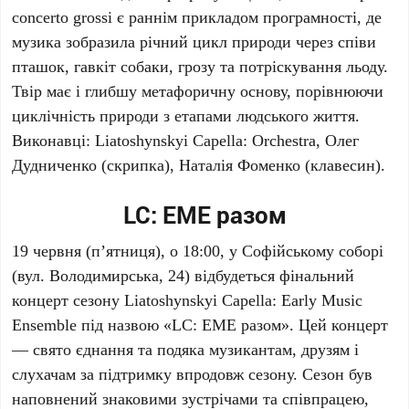
concerto grossi є раннім прикладом програмності, де
музика зобразила річний цикл природи через співи
пташок, гавкіт собаки, грозу та потріскування льоду.
Твір має і глибшу метафоричну основу, порівнюючи
циклічність природи з етапами людського життя.
Виконавці:
Liatoshynskyi Capella: Orchestra
,
Олег
Дудниченко
(скрипка),
Наталія Фоменко
(клавесин).
LC: EME разом
19 червня
(п’ятниця), о
18:00
, у
Софійському соборі
(вул. Володимирська, 24) відбудеться фінальний
концерт сезону
Liatoshynskyi Capella: Early Music
Ensemble
під назвою «LC: EME разом». Цей концерт
— свято єднання та подяка музикантам, друзям і
слухачам за підтримку впродовж сезону. Сезон був
наповнений знаковими зустрічами та співпрацею,