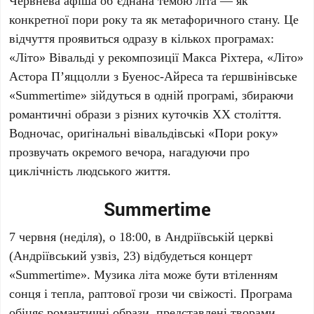
Червнева афіша об’єднана темою літа — як
конкретної пори року та як метафоричного стану. Це
відчуття проявиться одразу в кількох програмах:
«Літо»
Вівальді
у рекомпозиції
Макса Ріхтера
, «Літо»
Астора П’яццолли
з Буенос-Айреса та ґершвінівське
«Summertime» зійдуться в одній програмі, збираючи
романтичні образи з різних куточків XX століття.
Водночас, оригінальні
вівальдівські
«Пори року»
прозвучать окремого вечора, нагадуючи про
циклічність людського життя.
Summertime
7 червня
(неділя), о
18:00
, в
Андріївській церкві
(Андріївський узвіз, 23) відбудеться концерт
«Summertime». Музика літа може бути втіленням
сонця і тепла, раптової грози чи свіжості. Програма
обіцяє романтичні образи, представлені творами