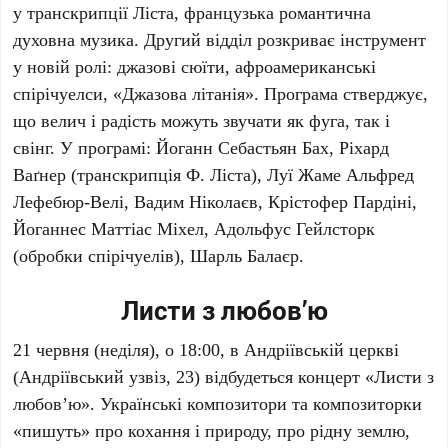
у транскрипції
Ліста
, французька романтична
духовна музика. Другий відділ розкриває інструмент
у новій ролі: джазові сюїти, афроамериканські
спірічуелси, «Джазова літанія». Програма стверджує,
що велич і радість можуть звучати як фуга, так і
свінг. У програмі:
Йоганн Себастьян Бах
,
Ріхард
Ваґнер
(транскрипція
Ф. Ліста
),
Луї Жаме Альфред
Лефебюр-Велі
,
Вадим Ніколаєв
,
Крістофер Пардіні
,
Йоганнес Маттіас Міхел
,
Адольфус Гейлсторк
(обробки спірічуелів),
Шарль Балаєр
.
Листи з любов’ю
21 червня
(неділя), о
18:00
, в
Андріївській церкві
(Андріївський узвіз, 23) відбудеться концерт «Листи з
любов’ю». Українські композитори та композиторки
«пишуть» про кохання і природу, про рідну землю,