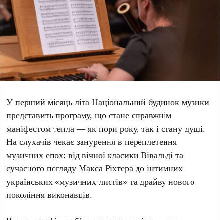
У перший місяць літа
Національний будинок музики
представить програму, що стане справжнім
маніфестом тепла — як пори року, так і стану душі.
На слухачів чекає занурення в переплетення
музичних епох: від вічної класики
Вівальді
та
сучасного погляду
Макса Ріхтера
до інтимних
українських «музичних листів» та драйву нового
покоління виконавців.