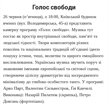
Голос свободи
26 червня
(п’ятниця), о
18:00
,
Київський будинок
вчених
(вул. Володимирська, 45-а) представить
камерну програму «Голос свободи». Музика тут
постає як простір внутрішньої свободи, пам’яті та
людської гідності. Твори композиторів різних
поколінь та національних традицій об’єднані ідеєю
пошуку істини, тиші, молитви та щирого емоційного
висловлювання. Українська музика звучить поруч зі
знаковими іменами європейської та світової сцени,
створюючи цілісну драматургію від зосередженого
мінімалізму до глибоко особистого танго. У програмі:
Арво Пярт
,
Валентин Сильвестров
,
Ґія Канчелі
.
Виконавці:
Назарій Пилатюк
(скрипка),
Петро
Довгань
(фортепіано).