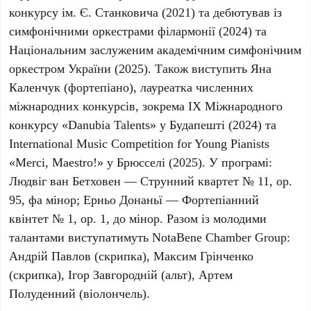
конкурсу ім. Є. Станковича (2021)
та дебютував із
симфонічними оркестрами філармонії
(2024)
та
Національним заслуженим академічним симфонічним
оркестром України
(2025)
. Також виступить
Яна
Каленчук
(фортепіано), лауреатка численних
міжнародних конкурсів, зокрема
ІХ Міжнародного
конкурсу «Danubia Talents»
у Будапешті
(2024)
та
International Music Competition for Young Pianists
«Merci, Maestro!»
у Брюсселі
(2025)
. У програмі:
Людвіг ван Бетховен
— Струнний квартет № 11, ор.
95, фа мінор;
Ерньо Донаньї
— Фортепіанний
квінтет № 1, ор. 1, до мінор. Разом із молодими
талантами виступатимуть
NotaBene Chamber Group
:
Андрій Павлов
(скрипка),
Максим Грінченко
(скрипка),
Ігор Завгородній
(альт),
Артем
Полуденний
(віолончель).