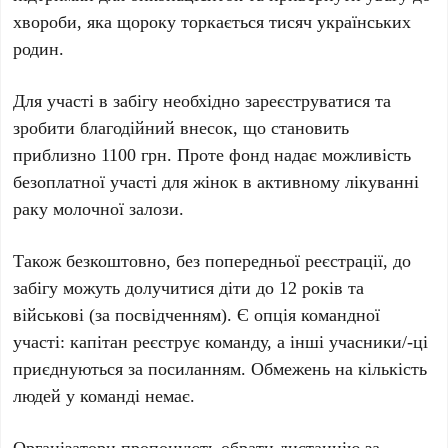
хвороби, яка щороку торкається тисяч українських
родин.
Для участі в забігу необхідно зареєструватися та
зробити благодійний внесок, що становить
приблизно
1100 грн
. Проте фонд надає можливість
безоплатної участі для жінок в активному лікуванні
раку молочної залози.
Також безкоштовно, без попередньої реєстрації, до
забігу можуть долучитися діти до
12 років
та
військові (за посвідченням). Є опція командної
участі: капітан реєструє команду, а інші учасники/-ці
приєднуються за посиланням. Обмежень на кількість
людей у команді немає.
Організатори пропонують обрати дистанцію за