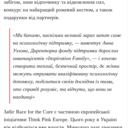
забігом, зони відпочинку та відновлення сил,
конкурс на найкращий рожевий костюм, а також
подарунки від партнерів.
«Ми бачимо, наскільки великий зараз запит саме
на психологічну підтримку, — коментує
Анна
Узлова
, Директорка фонду підтримки дорослих
онкопацієнтів «Inspiration Family», — і хочемо
створити теплий, безпечний простір, де жінки
можуть отримати кваліфіковану психологічну
допомогу, поділитися своїм досвідом із тими,
хто справді розуміє, та відчути, що вони не
наодинці»
Забіг
Race for the Cure
є частиною європейської
ініціативи
Think Pink Europe
. Цього року в Україні
він відбудеться вже в
шосте
. Минулого разу учасники