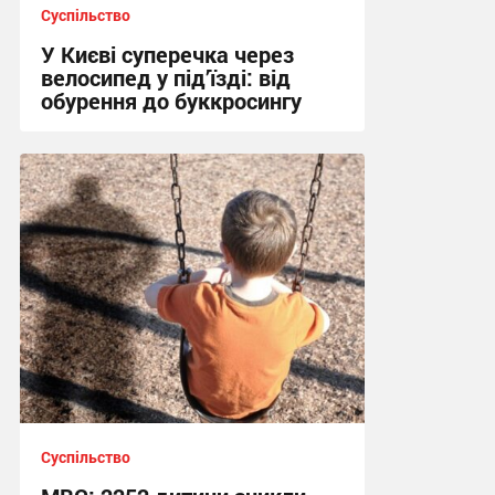
Суспільство
У Києві суперечка через
велосипед у під’їзді: від
обурення до буккросингу
15:58 сьогодні
Суспільство