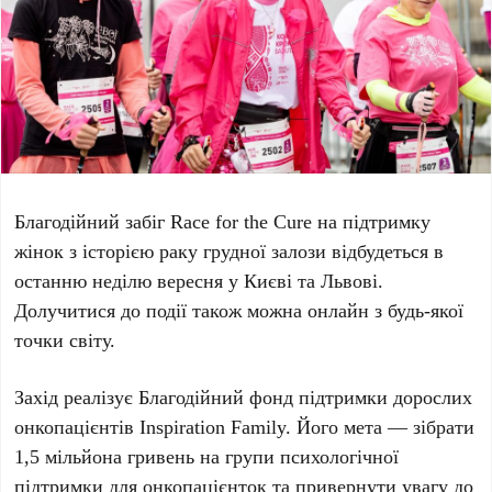
Благодійний забіг
Race for the Cure
на підтримку
жінок з історією раку грудної залози відбудеться в
останню неділю вересня у
Києві
та
Львові
.
Долучитися до події також можна онлайн з будь-якої
точки світу.
Захід реалізує
Благодійний фонд підтримки дорослих
онкопацієнтів Inspiration Family
. Його мета — зібрати
1,5 мільйона гривень
на групи психологічної
підтримки для онкопацієнток та привернути увагу до