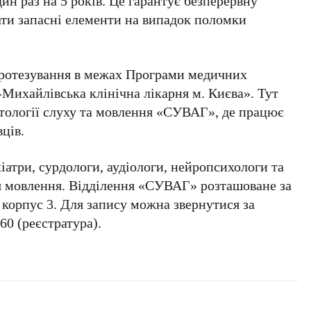
дин раз на 5 років
. Це гарантує безперервну
ати запасні елементи на випадок поломки
протезування в межах Програми медичних
Михайлівська клінічна лікарня м. Києва»
. Тут
тології слуху та мовлення
«СУВАГ»
, де працює
ців.
іатри, сурдологи, аудіологи, нейропсихологи та
 мовлення. Відділення
«СУВАГ»
розташоване за
, корпус 3
. Для запису можна звернутися за
-60
(реєстратура).