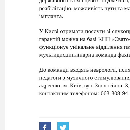
державного та місцевих бюджетів
о
реабілітацію, можливість чути та м
імпланта.
У
Києві
отримати послуги зі слухо
гарантій можна на базі
КНП «Свято-
функціонує унікальне відділення па
мультидисциплінарна команда фахів
До команди входять неврологи, псих
педагоги з музичного стимулювання
адресою:
м. Київ, вул. Зоологічна, 3
контактним телефоном:
063-308-94