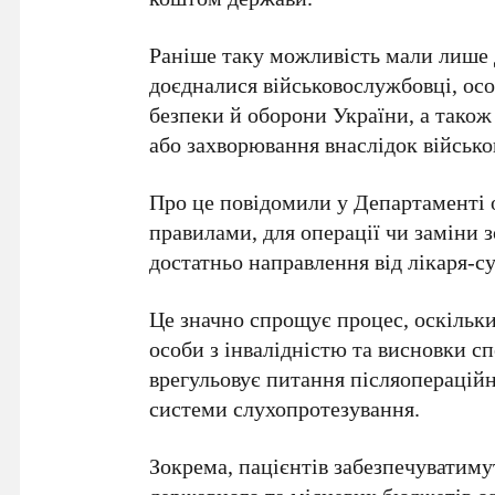
Раніше таку можливість мали лише д
доєдналися
військовослужбовці
, ос
безпеки й оборони України, а також 
або захворювання внаслідок військово
Про це повідомили у
Департаменті
правилами, для операції чи заміни 
достатньо направлення від лікаря-с
Це значно спрощує процес, оскільки
особи з інвалідністю та висновки с
врегульовує питання післяоперацій
системи слухопротезування.
Зокрема, пацієнтів забезпечуватим