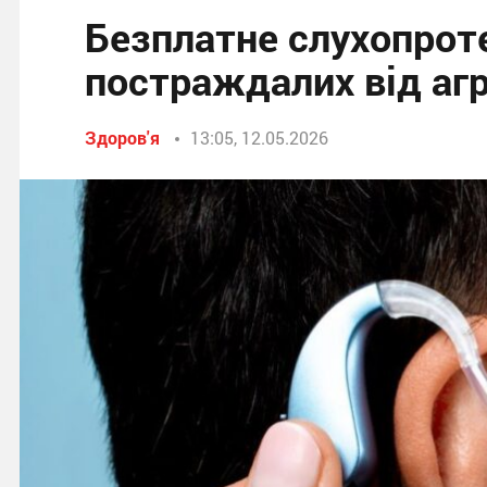
Безплатне слухопроте
постраждалих від аг
Здоров'я
13:05, 12.05.2026