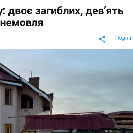
: двоє загиблих, дев’ять
 немовля
Поділи