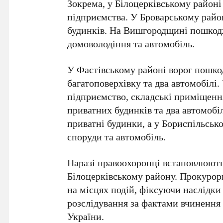
Зокрема, у
Білоцерківському районі
підприємства. У
Броварському райо
будинків
. На
Вишгородщині
пошкодж
домоволодіння та автомобіль.
У
Фастівському районі
ворог пошко
багатоповерхівку та
два автомобілі
.
підприємство, складські приміщення
приватних будинків та два автомобі
приватні будинки
, а у
Бориспільськ
споруди та автомобіль.
Наразі правоохоронці встановлюють 
Білоцерківському району
. Прокурор
на місцях подій, фіксуючи наслідки 
розслідування за фактами вчинення 
України
.