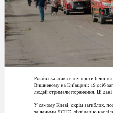
Російська атака в ніч проти
6 липня
Вишневому на Київщині:
19 осіб
заг
людей
отримали поранення. Ці дані
У самому Києві, окрім загиблих, п
за даними
ДСНС
, ліквідацію наслі