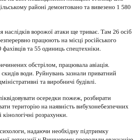
ільському районі
демонтовано та вивезено
1 580
ія наслідків ворожої атаки ще триває. Там
26 осіб
езперервно працюють на місці російського
0
фахівців та
55 одиниць
спецтехніки.
ичинених обстрілом, працювала авіація.
 скидів води
. Руйнувань зазнали приватний
дміністративні та виробничі будівлі.
іквідовувати осередки пожеж, розбирати
вати територію на наявність вибухонебезпечних
і кінологічні розрахунки.
психологи, надаючи необхідну підтримку
рної детонації у Вишневому проводили евакуацію