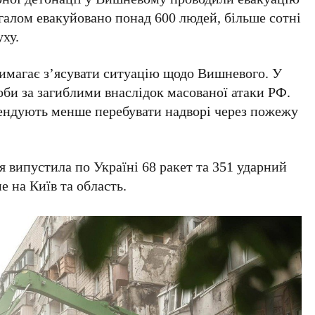
Загалом евакуйовано понад
600 людей
, більше сотні
уху.
имагає з’ясувати ситуацію щодо Вишневого. У
оби
за загиблими внаслідок масованої атаки РФ.
ендують менше перебувати надворі через пожежу
я випустила по Україні
68 ракет
та
351 ударний
 на Київ та область.