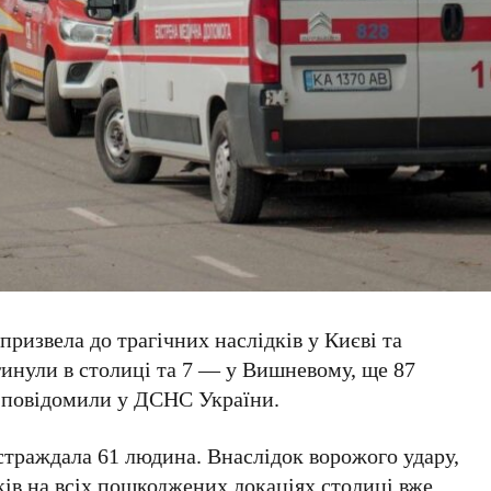
призвела до трагічних наслідків у Києві та
инули в столиці та
7
— у Вишневому, ще
87
 повідомили у
ДСНС України
.
остраждала
61 людина
. Внаслідок ворожого удару,
дків на всіх пошкоджених локаціях столиці вже