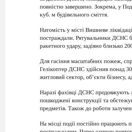
повністю завершено. Зокрема, у
Под
куб. м
будівельного сміття.
Натомість у місті
Вишневе
ліквідац
постраждали. Рятувальники
ДСНС
б
ракетного удару, задіяно близько
20
Для гасіння масштабних пожеж, спр
Гелікоптер
ДСНС
здійснив понад
30
житловий сектор, об’єкти бізнесу, а
Наразі фахівці
ДСНС
продовжують л
пошкоджені конструкції та обстежу
предметів. Також до роботи залучен
На місці події постійно працюють 
постраждалим. Через загрозу повто