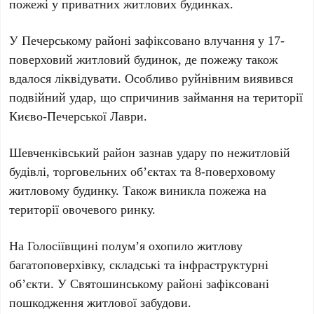
пожежі у приватних житлових будинках.
У
Печерському районі
зафіксовано влучання у
17-
поверховий житловий будинок
, де пожежу також
вдалося ліквідувати. Особливо руйнівним виявився
подвійний удар, що спричинив займання на території
Києво-Печерської Лаври
.
Шевченківський район
зазнав удару по нежитловій
будівлі, торговельних об’єктах та
8-поверховому
житловому будинку
. Також виникла пожежа на
території овочевого ринку.
На
Голосіївщині
полум’я охопило житлову
багатоповерхівку, складські та інфраструктурні
об’єкти. У
Святошинському районі
зафіксовані
пошкодження житлової забудови.