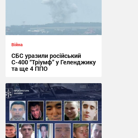
Війна
СБС уразили російський
С-400 “Тріумф” у Геленджику
та ще 4 ППО
12:11 сьогодні