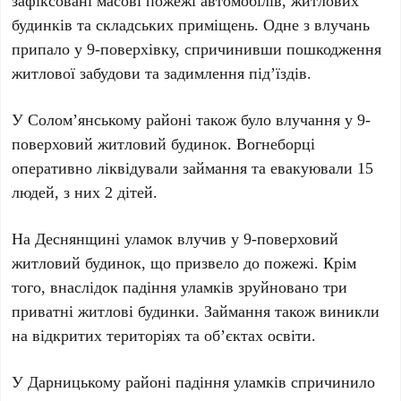
зафіксовані масові пожежі автомобілів, житлових
будинків та складських приміщень. Одне з влучань
припало у
9-поверхівку
, спричинивши пошкодження
житлової забудови та задимлення під’їздів.
У
Солом’янському районі
також було влучання у
9-
поверховий житловий будинок
. Вогнеборці
оперативно ліквідували займання та
евакуювали 15
людей, з них 2 дітей
.
На
Деснянщині
уламок влучив у
9-поверховий
житловий будинок
, що призвело до пожежі. Крім
того, внаслідок падіння уламків зруйновано
три
приватні житлові будинки
. Займання також виникли
на відкритих територіях та об’єктах освіти.
У
Дарницькому районі
падіння уламків спричинило