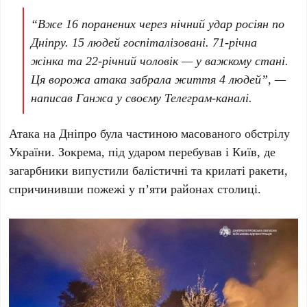
“Вже
16
поранених через нічний удар росіян по
Дніпру
.
15
людей госпіталізовані.
71-річна
жінка та
22-річний
чоловік — у важкому стані.
Ця ворожа атака забрала життя
4
людей”, —
написав
Ганжа
у своєму Телеграм-каналі.
Атака на
Дніпро
була частиною масованого обстрілу
України. Зокрема, під ударом перебував і
Київ
, де
загарбники випустили балістичні та крилаті ракети,
спричинивши пожежі у п’яти районах столиці.