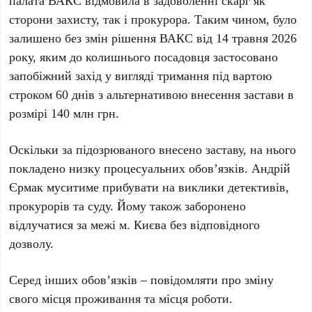
палата ВАКС відмовила в задоволенні скарг як
сторони захисту, так і прокурора. Таким чином, було
залишено без змін рішення ВАКС від
14 травня 2026
року
, яким до колишнього посадовця застосовано
запобіжний захід у вигляді тримання під вартою
строком
60 днів
з альтернативою внесення застави в
розмірі
140 млн грн
.
Оскільки за підозрюваного внесено заставу, на нього
покладено низку процесуальних обов’язків.
Андрій
Єрмак
муситиме прибувати на виклики детективів,
прокурорів та суду. Йому також заборонено
відлучатися за межі
м. Києва
без відповідного
дозволу.
Серед інших обов’язків – повідомляти про зміну
свого місця проживання та місця роботи.