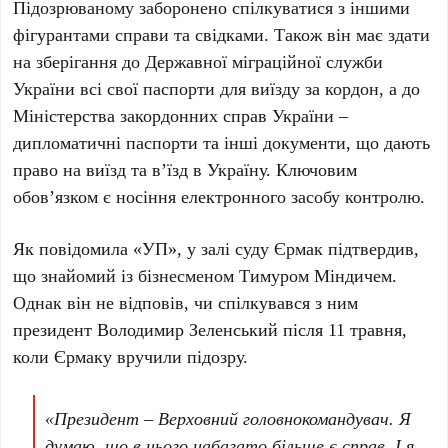
Підозрюваному заборонено спілкуватися з іншими
фігурантами справи та свідками. Також він має здати
на зберігання до
Державної міграційної служби
України
всі свої паспорти для виїзду за кордон, а до
Міністерства закордонних справ України
–
дипломатичні паспорти та інші документи, що дають
право на виїзд та вʼїзд в Україну. Ключовим
обов’язком є носіння електронного засобу контролю.
Як повідомила «УП», у залі суду
Єрмак
підтвердив,
що знайомий із бізнесменом
Тимуром Міндичем
.
Однак він не відповів, чи спілкувався з ним
президент
Володимир Зеленський
після
11 травня
,
коли
Єрмаку
вручили підозру.
«Президент – Верховний головнокомандувач. Я
думаю, що в нього набагато більше є справ. І я