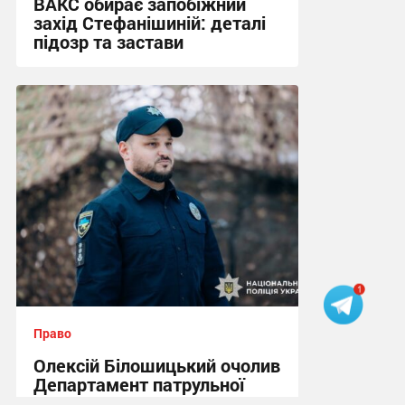
ВАКС обирає запобіжний
захід Стефанішиній: деталі
підозр та застави
21:03, 5.08.2026
Право
Олексій Білошицький очолив
Департамент патрульної
поліції