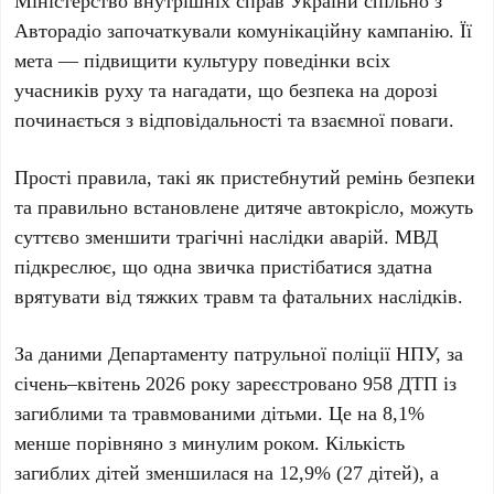
Міністерство внутрішніх справ України спільно з
Авторадіо започаткували комунікаційну кампанію. Її
мета — підвищити культуру поведінки всіх
учасників руху та нагадати, що безпека на дорозі
починається з відповідальності та взаємної поваги.
Прості правила, такі як пристебнутий ремінь безпеки
та правильно встановлене дитяче автокрісло, можуть
суттєво зменшити трагічні наслідки аварій. МВД
підкреслює, що одна звичка пристібатися здатна
врятувати від тяжких травм та фатальних наслідків.
За даними Департаменту патрульної поліції НПУ, за
січень–квітень 2026 року зареєстровано
958 ДТП
із
загиблими та травмованими дітьми. Це на 8,1%
менше порівняно з минулим роком. Кількість
загиблих дітей зменшилася на 12,9% (
27 дітей
), а