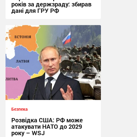
років за держзраду: збирав
дані для ГРУ РФ
16:34 вчора
Безпека
Розвідка США: РФ може
атакувати НАТО до 2029
року – WSJ