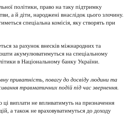
льної політики
, право на таку підтримку
тви, а й
діти, народжені внаслідок цього злочину
.
иметься спеціальна комісія, яку створять при
ться за рахунок внесків
міжнародних та
Кошти акумулюватимуться на спеціальному
літики
в
Національному банку України
.
ну приватність, повагу до досвіду людини та
ивання травматичних подій під час звернення.
о ці виплати не впливатимуть на призначення
ій, а також не враховуватимуться до доходу