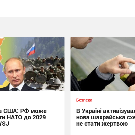
Безпека
а США: РФ може
В Україні активізува
ти НАТО до 2029
нова шахрайська сх
WSJ
не стати жертвою