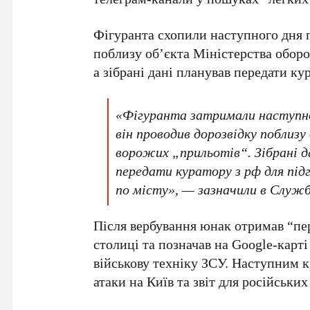
Фігуранта схопили наступного дня п
поблизу об’єкта Міністерства оборо
а зібрані дані планував передати ку
«Фігуранта затримали наступног
він проводив дорозвідку поблизу
ворожих „прильотів“. Зібрані д
передати куратору з рф для під
по місту», — зазначили в Служб
Після вербування юнак отримав “пер
столиці та позначав на
Google-карті
військову техніку
ЗСУ
. Наступним к
атаки на Київ та звіт для російських