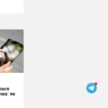
лася
ема: як