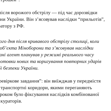
ісля ворожого обстрілу — під час дорозвідки
ни України. Він з’ясовував наслідки “прильотів”,
ратору з РФ.
о дня після кривавого обстрілу столиці, коли
 об’єкта Міноборони та з’ясовував наслідки
ані агент планував у режимі реального часу
готовки нових та коригування повторних ударів
і безпеки України.
евіркове завдання”: він виїжджав у передмістя
транспортні коридори, якими переганяють
роком було фіксування наслідків комбінованої
 кураторів.