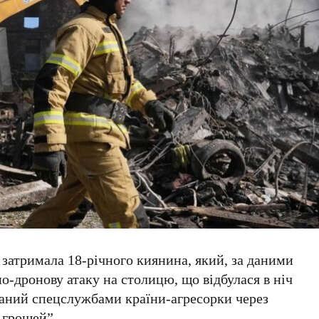
а затримала
18-річного
киянина, який, за даними
но-дронову атаку на столицю, що відбулася в ніч
ваний спецслужбами країни-агресорки через
 грошей”.