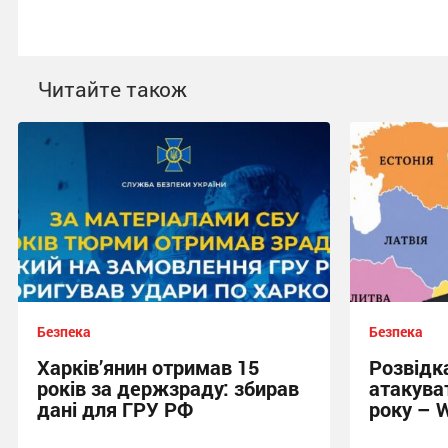
Читайте також
Безпека
Безпека
Харків’янин отримав 15
Розвідк
років за держзраду: збирав
атакува
дані для ГРУ РФ
року – 