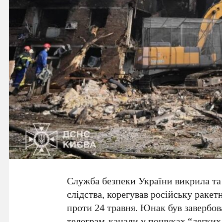
Служба безпеки України викрила т
слідства, корегував російську ракет
проти
24 травня
. Юнак був завербо
телеграм-канали у пошуках “легких