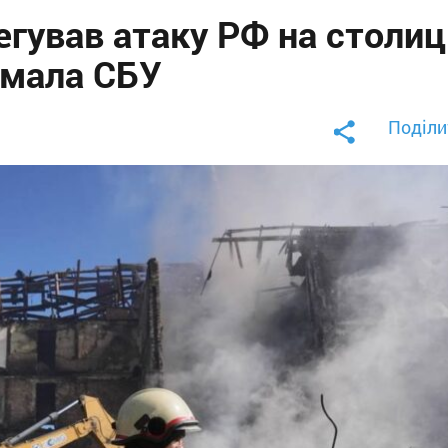
егував атаку РФ на столи
имала СБУ
Поділи