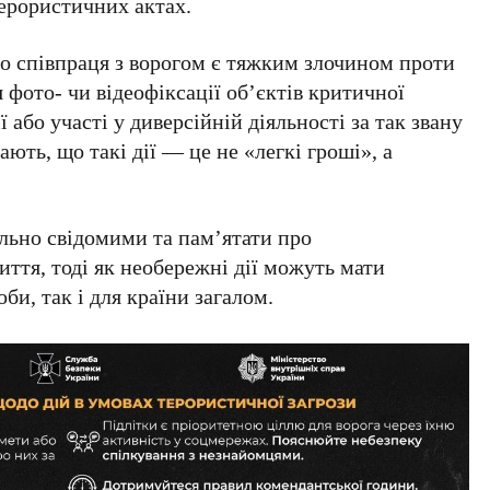
терористичних актах.
що співпраця з ворогом є
тяжким злочином
проти
я фото- чи відеофіксації
об’єктів критичної
ї або участі у диверсійній діяльності за так звану
ають, що такі дії — це не «легкі гроші», а
льно свідомими
та пам’ятати про
иття, тоді як необережні дії можуть мати
би, так і для країни загалом.