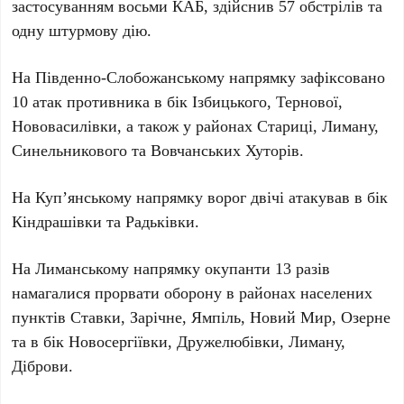
застосуванням
восьми
КАБ, здійснив
57
обстрілів та
одну
штурмову дію.
На Південно-Слобожанському напрямку зафіксовано
10
атак противника в бік Ізбицького, Тернової,
Нововасилівки, а також у районах Стариці, Лиману,
Синельникового та Вовчанських Хуторів.
На Куп’янському напрямку ворог двічі атакував в бік
Кіндрашівки та Радьківки.
На Лиманському напрямку окупанти
13
разів
намагалися прорвати оборону в районах населених
пунктів Ставки, Зарічне, Ямпіль, Новий Мир, Озерне
та в бік Новосергіївки, Дружелюбівки, Лиману,
Діброви.