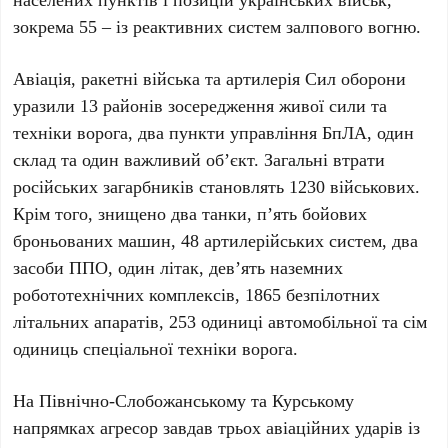
зокрема
55
– із реактивних систем залпового вогню.
Авіація, ракетні війська та артилерія Сил оборони
уразили
13
районів зосередження живої сили та
техніки ворога,
два
пункти управління БпЛА,
один
склад та
один
важливий об’єкт. Загальні втрати
російських загарбників становлять
1230
військових.
Крім того, знищено
два
танки,
п’ять
бойових
броньованих машин,
48
артилерійських систем,
два
засоби ППО,
один
літак,
дев’ять
наземних
робототехнічних комплексів,
1865
безпілотних
літальних апаратів,
253
одиниці автомобільної та
сім
одиниць спеціальної техніки ворога.
На Північно-Слобожанському та Курському
напрямках агресор завдав
трьох
авіаційних ударів із