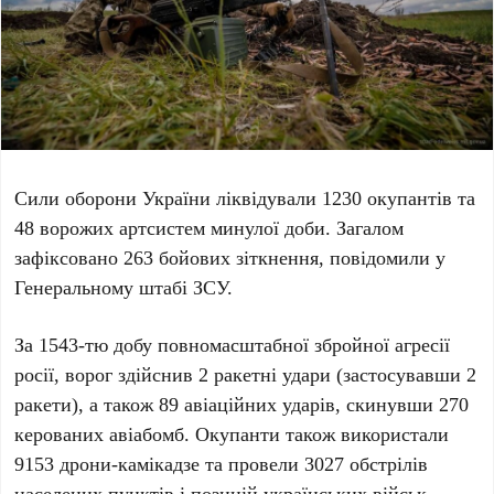
Сили оборони України ліквідували
1230
окупантів та
48
ворожих артсистем минулої доби. Загалом
зафіксовано
263
бойових зіткнення, повідомили у
Генеральному штабі ЗСУ.
За
1543-тю
добу повномасштабної збройної агресії
росії, ворог здійснив
2
ракетні удари (застосувавши
2
ракети), а також
89
авіаційних ударів, скинувши
270
керованих авіабомб. Окупанти також використали
9153
дрони-камікадзе та провели
3027
обстрілів
населених пунктів і позицій українських військ,